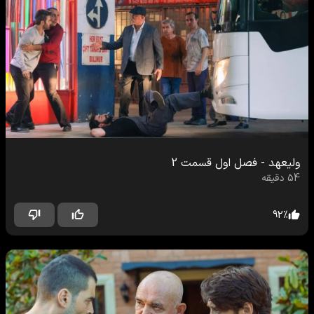
ولیعهد
-
فصل اول
قسمت
2
54
دقیقه
92
%