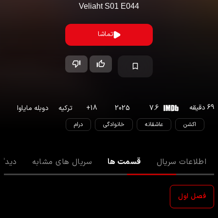
Veliaht
S
01
E
044
تماشا
69
دقیقه
7.6
2025
18
+
ترکیه
دوبله مایاوا
اکشن
عاشقانه
خانوادگی
درام
اطلاعات سریال
قسمت ها
سریال های مشابه
دیدگا
فصل اول