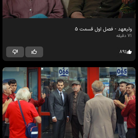
ولیعهد
-
فصل اول
قسمت
5
71
دقیقه
89
%