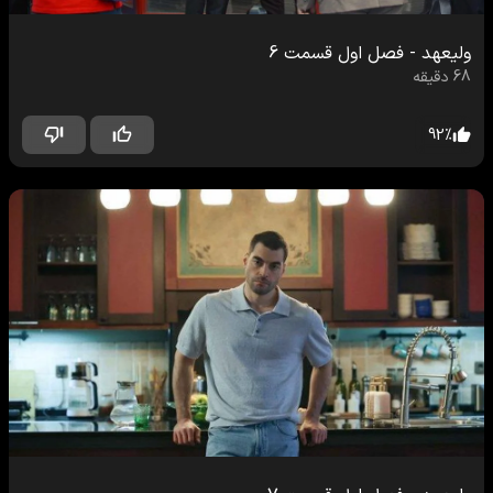
ولیعهد
-
فصل اول
قسمت
6
68
دقیقه
92
%