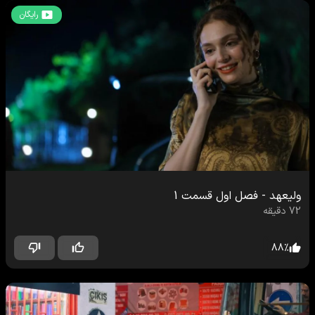
رایگان
ولیعهد
-
فصل اول
قسمت
1
72
دقیقه
88
%