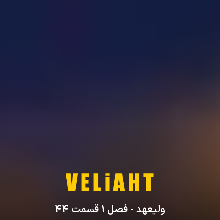
ولیعهد
- فصل
1
قسمت
44