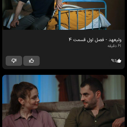
ولیعهد
-
فصل اول
قسمت
4
61
دقیقه
91
%