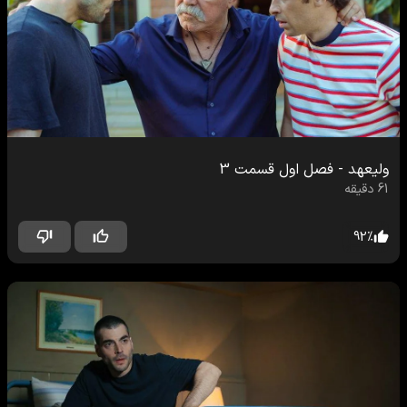
ولیعهد
-
فصل اول
قسمت
3
61
دقیقه
92
%