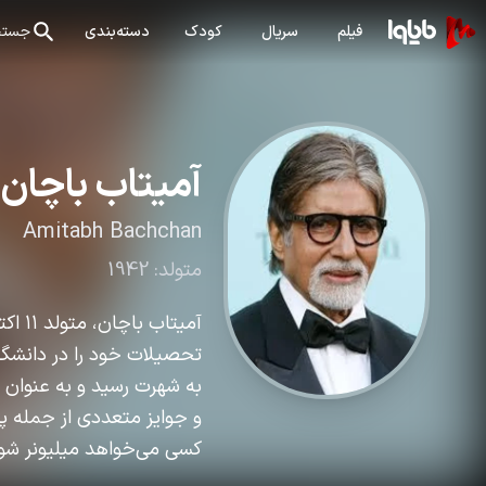
فیلم
سریال
کودک
دسته‌بندی
جستج
آمیتاب باچان
Amitabh Bachchan
متولد:
1942
تحصیلات خود را در دانشگاه 
و جوایز متعددی از جمله پ
کسی می‌خواهد میلیونر شود؟