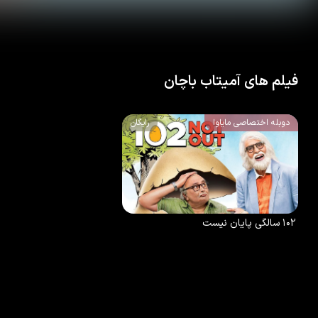
فیلم های آمیتاب باچان
دوبله اختصاصی مایاوا
رایگان
7.4
/10
89
%
2018
۱۰۲ سالگی پایان نیست