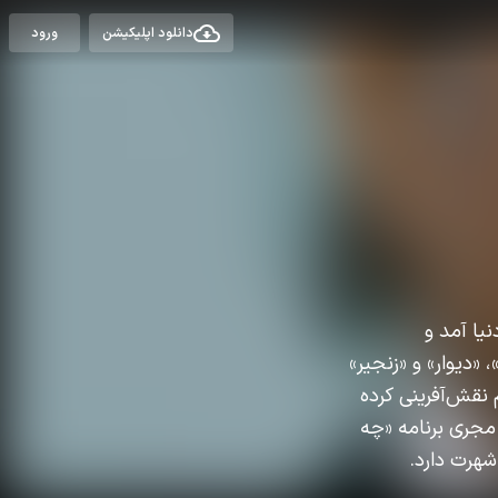
دانلود اپلیکیشن
ورود
 به دنیا آمد و
 «دیوار» و «زنجیر»
وان «مرد خشمگین» سینمای هند شناخته شد. او در بیش از ۲۰۰ فیلم نقش‌آفرینی کرده
مجری برنامه «چه
شهرت دارد.