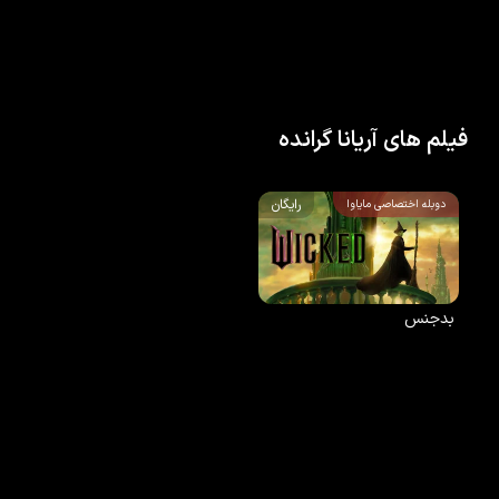
فیلم های آریانا گرانده
رایگان
دوبله اختصاصی مایاوا
بدجنس