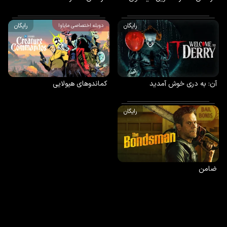
رایگان
رایگان
دوبله اختصاصی مایاوا
آن: به دری خوش آمدید
کماندوهای هیولایی
رایگان
ضامن