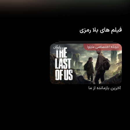
فیلم های بلا رمزی
دوبله اختصاصی مایاوا
رایگان
8.7
/10
78
%
2025
آخرین بازمانده از ما