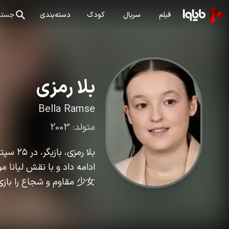
فیلم
سریال
کودک
دسته‌بندی
جستج
بلا رمزی
Bella Ramse
متولد:
2003
ادامه داد و با نقش لیانا 
少女 مقاوم و شجاع را بازی کرد. او مجرد است و به موسیقی و مطالعه علاقه‌مند است.