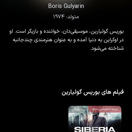
Boris Gulyarin
متولد:
1974
بوریس گولیارین، موسیقی‌دان، خواننده و بازیگر است. او
در اوکراین به دنیا آمده و به عنوان هنرمندی چندجانبه
شناخته می‌شود.
فیلم های بوریس گولیارین
رایگان
دوبله اختصاصی مایاوا