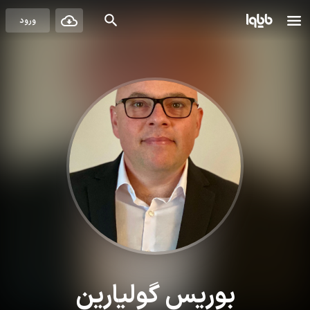
ورود
بوریس گولیارین