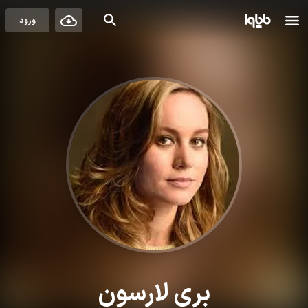
ورود
بری لارسون