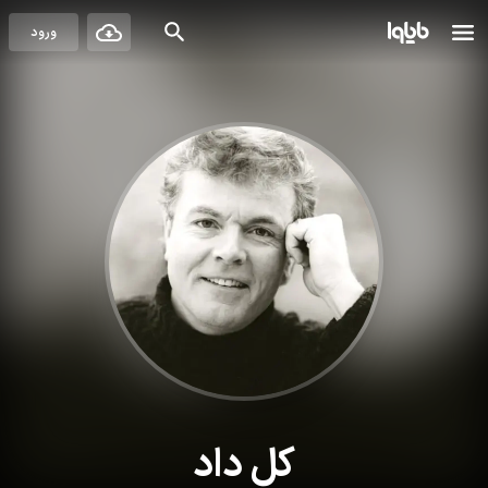
ورود
کل داد