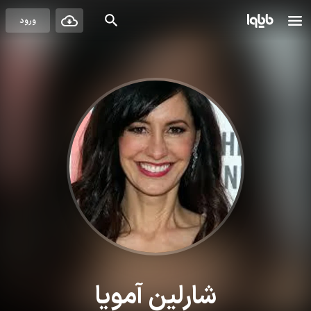
ورود
شارلین آمویا