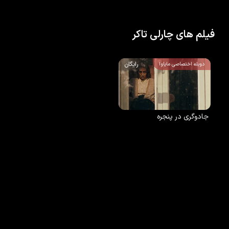
فیلم های چارلی تاکر
رایگان
دوبله اختصاصی مایاوا
جادوگری در پنجره