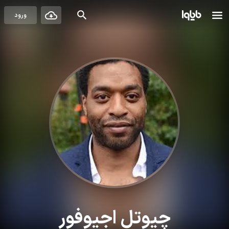
ورود
چیوِتل اجیوفور