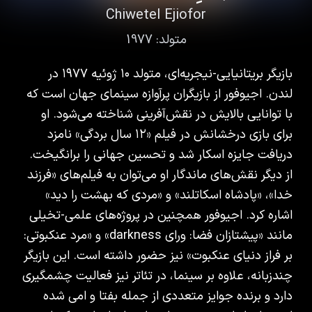
Chiwetel Ejiofor
متولد:
1977
بازیگر بریتانیایی-نیجریه‌ای، متولد ۱۰ ژوئیه ۱۹۷۷ در
لندن. اجیوفور از بازیگران پرآوازه سینمای جهان است که
با توانایی بالایش در نقش‌آفرینی شناخته می‌شود. او
برای بازی درخشانش در فیلم «۱۲ سال بردگی» نامزد
دریافت جایزه اسکار شد و تحسین جهانی را برانگیخت.
از دیگر نقش‌های ماندگار او می‌توان به فیلم‌های «فرزند
خدا»، «پادشاه اسکاتلند» و «مردی که بهشت را دید»
اشاره کرد. اجیوفور همچنین در پروژه‌های علمی-تخیلی
مانند «پیشتازان فضا: ورای darkness» و «مرد عنکبوتی:
بر فراز دنیای عنکبوت» نیز حضور داشته است. این بازیگر
چندزبانه، علاوه بر سینما، در تئاتر نیز فعالیت چشمگیری
دارد و برنده جوایز متعددی از جمله بفتا و امی شده