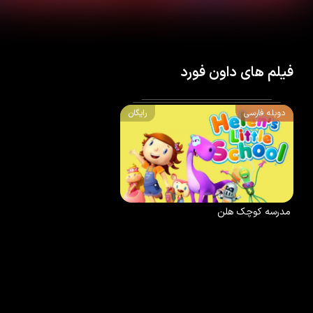
فیلم های داون فورد
دوبله فارسی
رایگان
7.6
/10
100
%
2017
مدرسه کوچک هلن