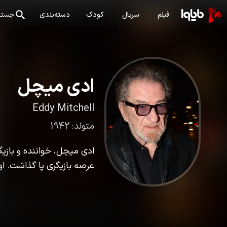
فیلم
سریال
کودک
دسته‌بندی
جستج
ادی میچل
Eddy Mitchell
متولد:
1942
ادی میچل، خواننده و بازیگ
عرصه بازیگری پا گذاشت. ا