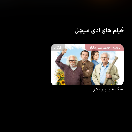
فیلم های ادی میچل
دوبله اختصاصی مایاوا
رایگان
6.1
/10
2018
سگ های پیر مکار