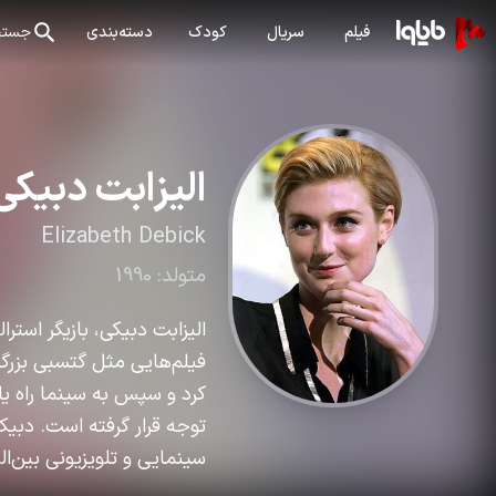
فیلم
سریال
کودک
دسته‌بندی
جستج
الیزابت دبیکی
Elizabeth Debick
متولد:
1990
فیلم‌هایی مثل گتسبی بزرگ،
توجه قرار گرفته است. دبی
سینمایی و تلویزیونی بین‌ال