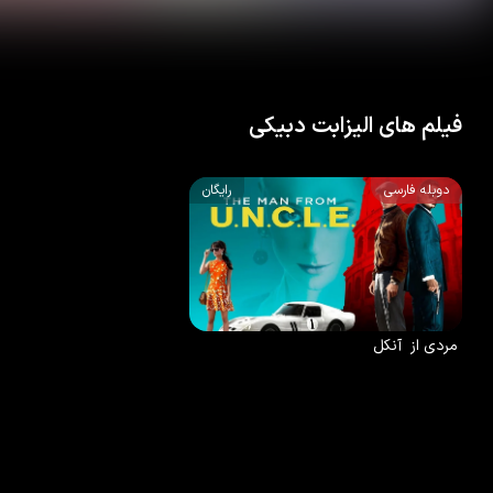
فیلم های الیزابت دبیکی
دوبله فارسی
رایگان
7.2
/10
100
%
2015
مردی از آنکل