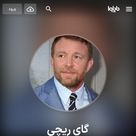
ورود
گای ریچی