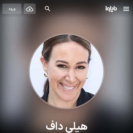
ورود
هیلی داف