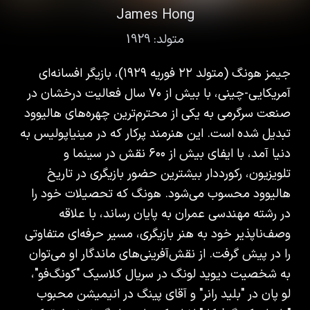
James Hong
متولد:
1929
جیمز هونگ (متولد ۲۲ فوریه ۱۹۲۹)، بازیگر افسانه‌ای
آمریکایی-چینی، با بیش از ۷۰ سال فعالیت درخشان در
صنعت سرگرمی به یکی از محترم‌ترین چهره‌های هالیوود
تبدیل شده است. این هنرمند پرکار که در مینیاپولیس به
دنیا آمد، با ایفای بیش از ۶۰۰ نقش در سینما و
تلویزیون، رکورددار بیشترین حضور بازیگری در تاریخ
هالیوود محسوب می‌شود. هونگ که تحصیلات خود را
در رشته مهندسی عمران به پایان رساند، با علاقه
وصف‌ناپذیر خود به هنر بازیگری، مسیر حرفه‌ای متفاوتی
را در پیش گرفت. از نقش‌آفرینی‌های ماندگار او می‌توان
به شخصیت دیوید لونگ در سریال کلاسیک "کونگ‌فو"،
لو پان در "بلید رانر" و آقای پینگ در انیمیشن محبوب