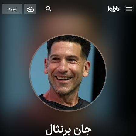
ورود
جان برنثال