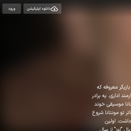
دانلود اپلیکیشن
ورود
. اون یه بازیگر معروفه که
مند اداری. یه برادر
تانا موسیقی خوند
تئاتر تو مونتانا شروع
 داشت. اولین
ن شیلینگر تو سریال "اوز" از سال