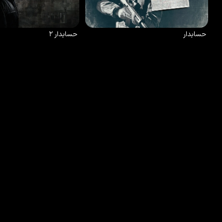
2025
7.3
/10
75
%
2016
حسابدار
حسابدار ۲