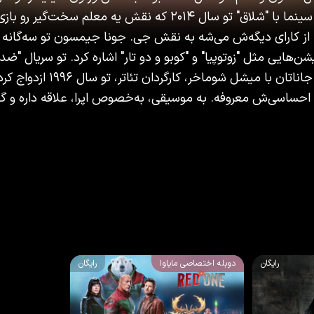
۱۹۹۷ تا ۲۰۰۳ دیده شد. تو سینما با "شلاق" تو سال ۲۰۱۴ که نقش یه معلم
. از کارای دیگه‌ش می‌شه به نقش جی. جونا جیمسون تو سه‌گانه 
ن‌هایی مثل "زوتوپیا" و "کوبو و دو تار" اشاره کرد. تو سریال 
نقش دوقلوها رو بازی کرد. جاناتان با میش
احساسی‌ش معروفه. به موسیقی، به‌خصوص اپرا، علاقه داره و گا
رایگان
دوبله اختصاصی مایاوا
رایگان