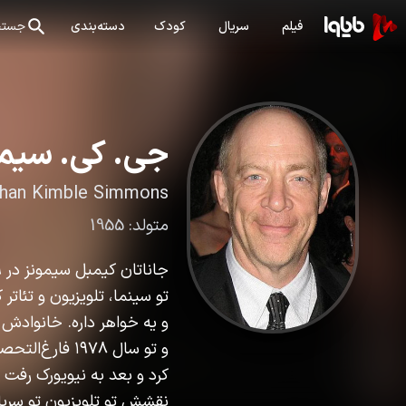
فیلم
سریال
کودک
دسته‌بندی
جستج
جی. کی. سیمو
han Kimble Simmons
متولد:
1955
تو سینما، تلویزیون و تئاتر 
و یه خواهر داره. خانوادش 
و تو سال ۱۹۷۸ 
کرد و بعد به نیویورک رفت 