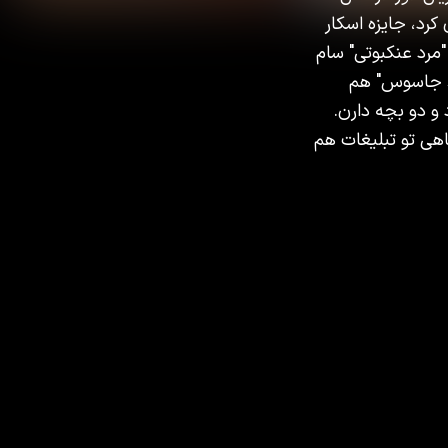
 سخت‌گیر رو بازی کرد، جایزه اسکار
"مرد عنکبوتی" سام
"ضد جاسوس" هم
ل شوماخر، کارگردان تئاتر، تو سال ۱۹۹۶ ازدواج کرد و دو بچه دارن.
هی تو تبلیغات هم