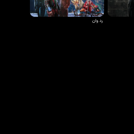
6.3
/10
71
%
2024
7.2
/10
86
%
رد وان