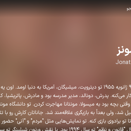
و
نز
Jonat
جاناتان کیمبل سیمونز در ۹ ژانویه ۱۹۵۵ تو دیترویت، میشیگان، آمریکا به دنیا اومد
کار می‌کنه. پدرش، دونالد، مدیر مدرسه بود و مادرش، پاتریشیا، کار
وقتی بچه بود به میسولا، مونتانا مهاجرت کردن. تو دانشگاه مون
فارغ‌التحصیل شد، ولی بعداً به بازیگری علاقه‌مند شد. جاناتان کارش رو با 
تا تو برادوی بازی کنه. تو نمایش‌هایی مثل "مردم" و "آنی" حضور
نقشش تو تلویزیون تو سریال "قانون و نظم" تو سال ۱۹۹۴ بود. با نقش ورنو