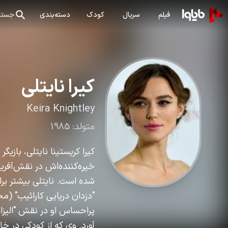
فیلم
سریال
کودک
دسته‌بندی
جستج
کیرا نایتلی
Keira Knightley
متولد:
1985
خیره‌کننده‌اش در نقش‌آفری
پراحساس او در نقش "الیزاب
آورد. وی که از کودکی در خا