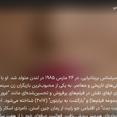
و
کیرا کریستینا نایتلی، بازیگر سرشناس بریتانیایی، در ۲۶ مارس ۱۹۸۵ در لندن
نی‌های تاریخی و معاصر، به یکی از محبوب‌ترین بازیگران زن سین
"دزدان دریایی کارائیب" (مجموعه فیلم‌ها) و "بازگشت به برایتو
ت بنت" در اقتباس جو رایت از رمان جین آستن، نامزدی اسکار را
نواده‌ای هنرمند پرورش یافت، فعالیت حرفه‌ای خود را از هفت سالگ