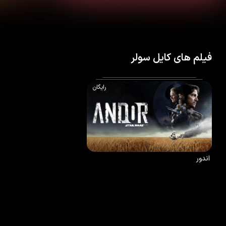
فیلم های کایل سولر
رایگان
8.4
/10
90
%
2022
اندور