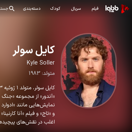
فیلم
سریال
کودک
دسته‌بندی
جستج
کایل سولر
Kyle Soller
متولد:
1983
«آندور» از مجموعه «جنگ ست
نمایش‌هایی مانند «ادوارد 
و «تاج» و فیلم «آنا کارنین
اغلب در نقش‌های پیچیده و