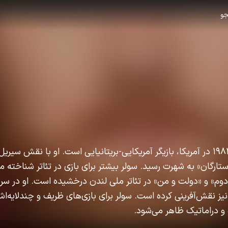
و
کایل سولر، متولد ۱ ژوئیه ۱۹۸۳ در آمریکا، بازیگر آمریکایی-بریتانیایی است. او با نقش
ارگان» به شهرت رسید. سولر بیشتر برای بازی در تئاتر شناخته م
دوم» و «دولت و من» در تئاتر ملی لندن درخشیده است. او در سری
ا» نیز نقش‌آفرینی کرده است. سولر برای بازی‌های ظریف و چندلای
 دراماتیک ظاهر می‌شود.