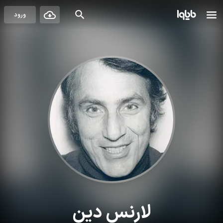
ورود
لارنس دین