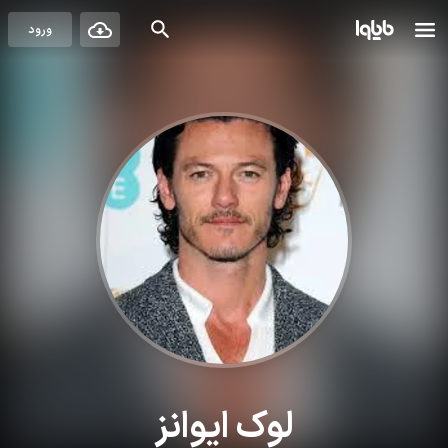
ورود
لوک ایوانز