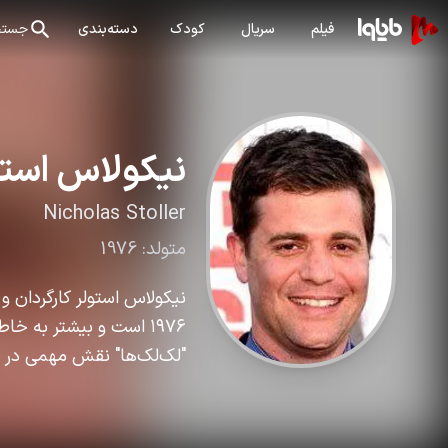
فیلم
سریال
کودک
دسته‌بندی
جستج
نیکولاس استو
Nicholas Stoller
متولد:
1976
۱۹۷۶ است و بیشتر به خا
"لک‌لک‌ها" نقش مهمی در خل