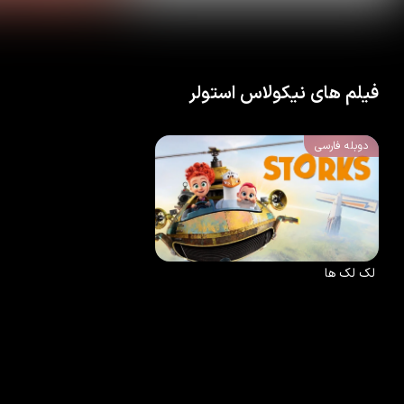
فیلم های نیکولاس استولر
دوبله فارسی
6.8
/10
75
%
2016
لک لک ها