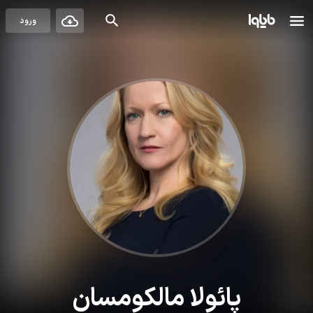
ورود
پائولا مالکومسان