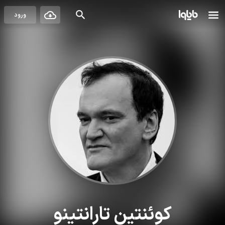
ورود
کوئنتین تارانتینو