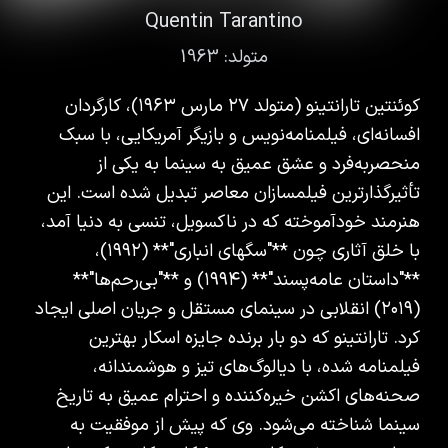
Quentin Tarantino
متولد:
1963
کوئنتین تارانتینو (متولد ۲۷ مارس ۱۹۶۳)، کارگردان
افسانه‌ای، فیلمنامه‌نویس و بازیگر آمریکایی، با سبک
منحصربه‌فرد و عشق عمیق به سینما به یکی از
تأثیرگذارترین فیلمسازان معاصر تبدیل شده است. این
هنرمند خودآموخته که در ناکسویل، تنسی به دنیا آمد،
با خلق آثاری چون **"سگهای انباری"** (۱۹۹۲)،
**"داستان عامه‌پسند"** (۱۹۹۴) و **"بی‌رحم‌ها"**
(۲۰۱۹) انقلابی در سینمای مستقل و جریان اصلی ایجاد
کرد. تارانتینو که دو بار برنده جایزه اسکار بهترین
فیلمنامه شده، با دیالوگ‌های تیز و هوشمندانه،
صحنه‌های اکشن خیره‌کننده و احترام عمیق به تاریخ
سینما شناخته می‌شود. وی که پیش از موفقیت به