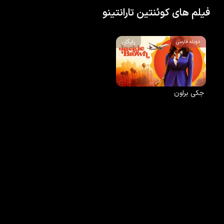
فیلم های کوئنتین تارانتینو
رایگان
دوبله فارسی
جکی براون