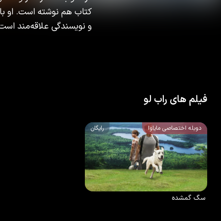
کتاب هم نوشته است. او با 
و نویسندگی علاقه‌مند است
فیلم های راب لو
دوبله اختصاصی مایاوا
رایگان
6.1
/10
100
%
2023
سگ گمشده