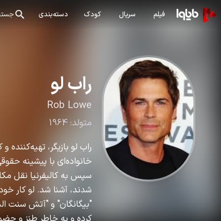
فیلم
سریال
کودک
دسته‌بندی
جستج
راب لو
Rob Lowe
متولد:
1964
خانواده‌ای با پیشینه حقوق
سپس به کالیفرنیا نقل مکان 
"بیگانگان" و "آتش سنت المو
کرده و به خاطر طنز و حض