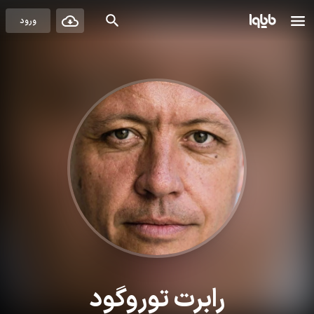
ورود
رابرت توروگود