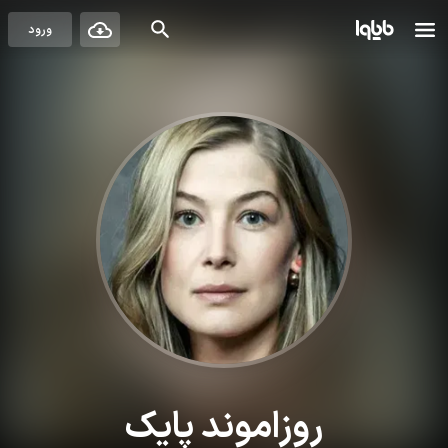
ورود
روزاموند پایک