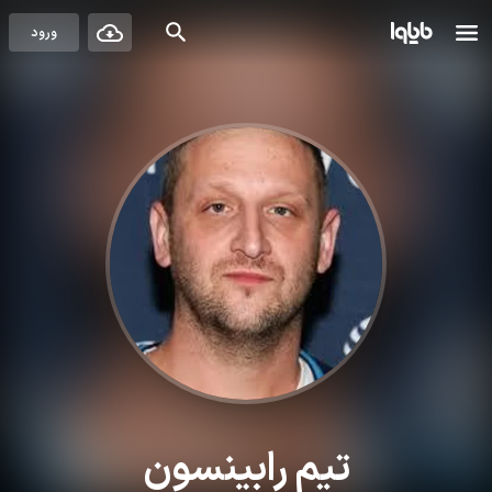
ورود
تیم رابینسون