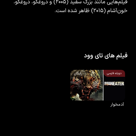
فیلم‌هایی مانند بزرگ سفید (۲۰۰۵) و دروغگو، دروغگو،
خون‌آشام (۲۰۱۵) ظاهر شده است.
فیلم های تای وود
رایگان
دوبله فارسی
آدمخوار