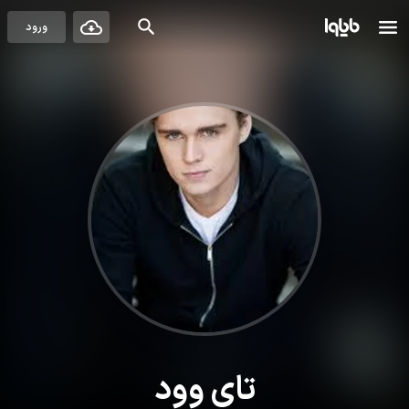
ورود
تای وود