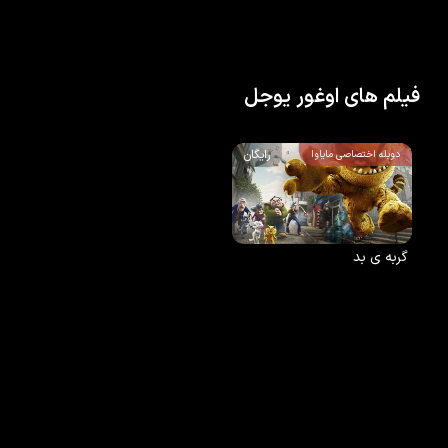
فیلم های اوغور یوجل
رایگان
دوبله اختصاصی مایاوا
گربه ی بد