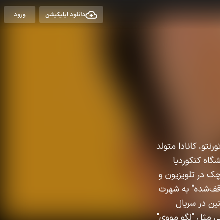
دانلود اپلیکیشن
ورود
که در تورنتو، کانادا متولد
شگاه کنکوردیا
وچک در تلویزیون و
سعه متوقف‌شده" به شهرت
همچنین در سریال
 مثل "لگو مووی"