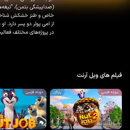
(صداپیشگی بتمن)، "تیغه‌ها
خاص و طنز خشکش شناخته می
از امی پولر دو پسر دارد. ا
در پروژه‌های مختلف فعالی
فیلم های ویل آرنت
دوبله فارسی
رایگان
دوبله فارسی
2014
5.5
/10
67
%
2017