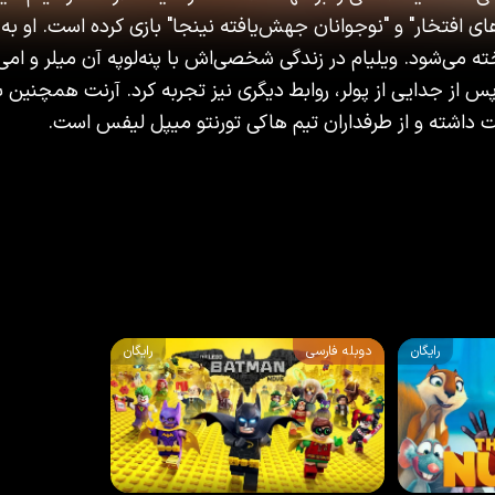
ی افتخار" و "نوجوانان جهش‌یافته نینجا" بازی کرده است. او ب
‌شود. ویلیام در زندگی شخصی‌اش با پنه‌لوپه آن میلر و امی پو
و پس از جدایی از پولر، روابط دیگری نیز تجربه کرد. آرنت همچنین ب
ت داشته و از طرفداران تیم هاکی تورنتو میپل لیفس است.
رایگان
دوبله فارسی
رایگان
7.3
/10
67
%
2017
5.7
/10