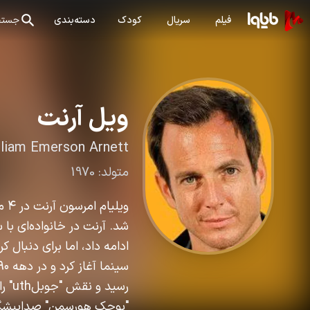
فیلم
سریال
کودک
دسته‌بندی
جستج
ویل آرنت
lliam Emerson Arnett
متولد:
1970
شد. آرنت در خانواده‌ای با 
ادامه داد، اما برای دنبال 
رسید
"بوجک هورسمن" صداپیشگی 