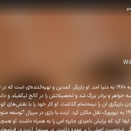
و
Wi
ویلیام امرسون آرنت در ۴ مه ۱۹۷۰ به دنیا آمد. او بازیگر، کمدین و تهیه‌کننده‌ای است 
سه خواهر و برادر بزرگ شد و تحصیلاتش را در کالج لیکفیلد و دان
کردن بازیگری آن را نیمه‌تمام گذاشت. او کار خود را با نقش‌های ک
سینما آغاز کرد و در دهه ۱۹۹۰ به نیویورک نقل مکان کرد. آرنت با بازی در سریال "تو
 و نقش "جوبلuth" را ایفا کرد که برایش نامزدی جایزه امی را به همراه داشت. او 
شخصیت اصلی را بر عهده داشت. در سینما، آرنت در فیلم‌هایی