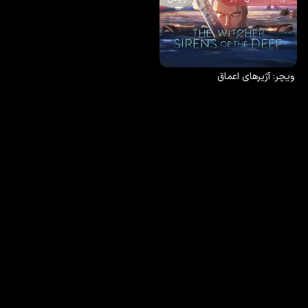
ویچر: آژیرهای اعماق