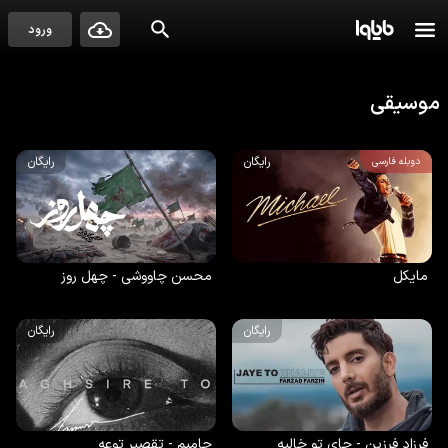
ورود
موسیقی
رایگان
رایگان
دوبله فارسی
مایکل
محسن چاووشی - چهل روز
رایگان
رایگان
فرزاد فرزین - جای تو خالیه
حامیم - تقصیر توعه