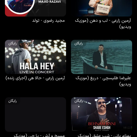
آرمین زارعی - لب و دهن (موزیک
مجید رضوی - تولد
ویدیو)
رایگان
رایگان
علیرضا طلیسچی - دریغ (موزیک
آرمین زارعی - حالا هی (اجرای زنده)
ویدیو)
رایگان
رایگان
بهنام بانی - شب عشق (موزیک
مسیح و آرش - یا چی (موزیک