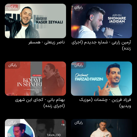
رایگان
رایگان
آرمین زارعی - شماره جدیدم (اجرای
ناصر زینعلی - همسفر
زنده)
رایگان
رایگان
فرزاد فرزین - چشمات (موزیک
بهنام بانی - کجای این شهری
ویدیو)
(اجرای زنده)
رایگان
رایگان