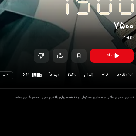
۷۵۰۰
7500
تماشا
0
93
دقیقه
18
+
آلمان
2019
دوبله
6.3
درام
تمامی حقوق مادی و معنوی محتوای ارائه شده برای پلتفرم مایاوا محفوظ می باشد.
اطلاعات فیلم
فیلم های مشابه
دیدگاه ها
داستان
فیلم
۷۵۰۰
هنگامی که تروریست‌ها سعی می‌کنند کنترل پرواز برلین-پاریس را به دست بگیرند، 