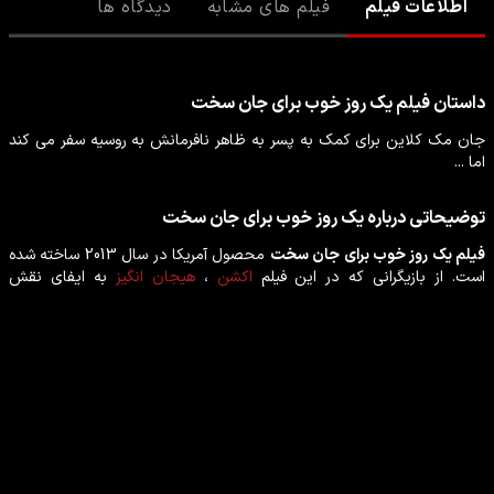
اطلاعات فیلم
فیلم های مشابه
دیدگاه ها
داستان
فیلم
یک روز خوب برای جان سخت
جان مک کلاین برای کمک به پسر به ظاهر نافرمانش به روسیه سفر می کند
اما ...
توضیحاتی درباره
یک روز خوب برای جان سخت
فیلم
یک روز خوب برای جان سخت
محصول
آمریکا
در سال
2013
ساخته شده
است. از بازیگرانی که در این
فیلم
اکشن
،
هیجان انگیز
به ایفای نقش
پرداخته‌اند می‌توان
جی کورتنی
،
سباستین کخ
،
بروس ویلیس
،
مری الیزابت
وینستد
،
یولیا اسنیگیر
را نام برد.
بازیگران فیلم یک روز خوب برای جان سخت
جی کورتنی
سباستین کخ
بازیگر
بازیگر