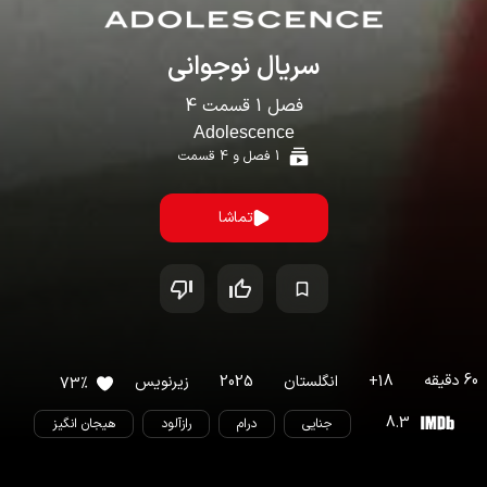
سریال
نوجوانی
فصل
1
قسمت
4
Adolescence
1
فصل و
4
قسمت
تماشا
60
دقیقه
18
+
انگلستان
2025
زیرنویس
73
%
8.3
جنایی
درام
رازآلود
هیجان انگیز