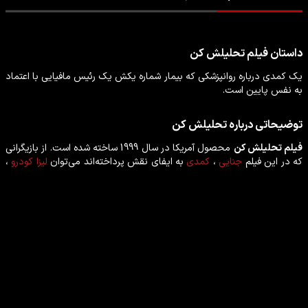
داستان
فیلم
تحلیلش کن
یک کمدی درباره روانپزشکی که بیمار شماره یکش یک رئیس مافیایی با اعتماد
به نفس پایین است.
توضیحاتی درباره
تحلیلش کن
فیلم
تحلیلش کن
محصول
آمریکا
در سال
1999
ساخته شده است. از بازیگرانی
که در این
فیلم
جنایی
،
کمدی
به ایفای نقش پرداخته‌اند می‌توان
لیزا کودرو
،
رابرت دنیرو
،
بیلی کریستال
،
چاز پالمینتری
،
کرش نواکوویچ
را نام برد.
بازیگران فیلم تحلیلش کن
لیزا کودرو
رابرت دنیرو
بازیگر
بازیگر