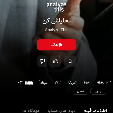
تحلیلش کن
Analyze This
تماشا
0
103
دقیقه
18
+
آمریکا
1999
دوبله
6.3
جنایی
کمدی
اطلاعات فیلم
فیلم های مشابه
دیدگاه ها