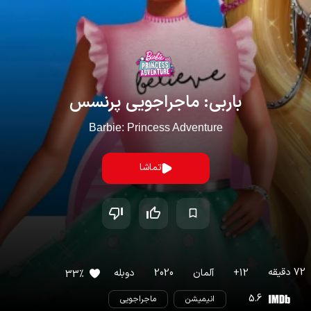
باربی: ماجراجویی پرنسس
Barbie: Princess Adventure
تماشا
72
دقیقه
12
+
آلمان
2020
دوبله
33
%
5.6
انیمیشن
ماجراجویی