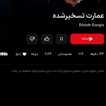
عمارت تسخیرشده
Bhooth Bangla
تماشا
163
دقیقه
18
+
هندوستان
2026
دوبله
50
%
تمامی حقوق مادی و معنوی محتوای ارائه شده برای پلتفرم مایاوا محفوظ می باشد.
اطلاعات فیلم
فیلم های مشابه
دیدگاه ها
داستان
فیلم
عمارت تسخیرشده
مردی در روستایی در منگلپور کاخی را به ارث می‌برد و قصد دارد عروسی خواهرش ر