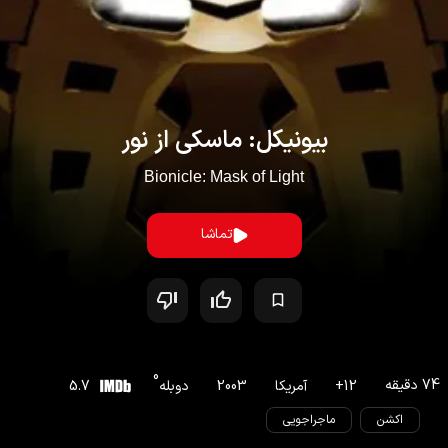
بیونیکل: ماسکی از نور
Bionicle: Mask of Light
تماشا
0
74
دقیقه
12
+
آمریکا
2003
دوبله
5.7
اکشن
ماجراجویی