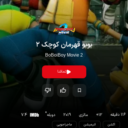
بوبو قهرمان کوچک ۲
BoBoiBoy Movie 2
تماشا
0
116
دقیقه
12
+
مالزی
2019
دوبله
7.4
اکشن
انیمیشن
ماجراجویی