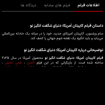
اطلاعات فیلم
فیلم های مشابه
دیدگاه ها
داستان
فیلم
کاپیتان آمریکا: دنیای شگفت انگیز نو
سام ویلسون، کاپیتان آمریکای جدید، خود را در میانه یک حادثه بین‌المللی
می‌یابد و باید انگیزه یک نقشه شوم جهانی را کشف کند.
توضیحاتی درباره
کاپیتان آمریکا: دنیای شگفت انگیز نو
فیلم
کاپیتان آمریکا: دنیای شگفت انگیز نو
محصول
آمریکا
در سال
2025
ساخته شده است. از بازیگرانی که در این
فیلم
اکشن
،
علمی تخیلی
،
ماجراجویی
به ایفای نقش پرداخته‌اند می‌توان
جیانکارلو اسپوزیتو
،
آنتونی
مکی
،
دنی رامیرز
،
شیرا هاس
،
کارل لامبلی
،
تیم بلیک نلسون
،
لیو تایلر
را نام
برد.
بازیگران فیلم کاپیتان آمریکا: دنیای شگفت انگیز نو