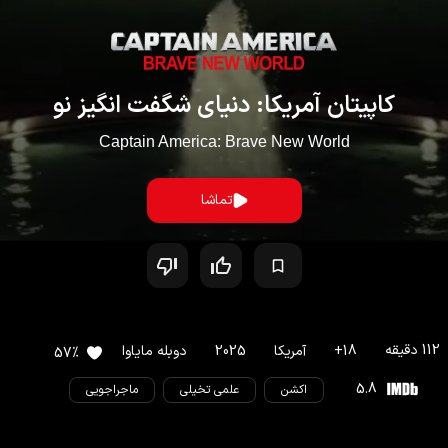
کاپیتان آمریکا: دنیای شگفت انگیز نو
Captain America: Brave New World
تماشا
112
دقیقه
18
+
آمریکا
2025
دوبله مایاوا
57
%
5.8
اکشن
علمی تخیلی
ماجراجویی