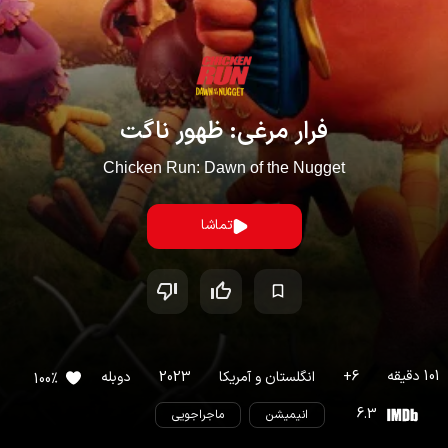
فرار مرغی: ظهور ناگت
Chicken Run: Dawn of the Nugget
تماشا
101
دقیقه
6
+
انگلستان
و
آمریکا
2023
دوبله
100
%
6.3
انیمیشن
ماجراجویی