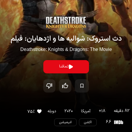
دث استروک: شوالیه ها و اژدهایان: فیلم
Deathstroke: Knights & Dragons: The Movie
تماشا
82
دقیقه
18
+
آمریکا
2020
دوبله
75
%
6.6
اکشن
انیمیشن