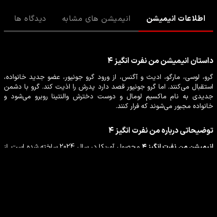
اطلاعات انیمیشن
انیمیشن های مشابه
دیدگاه ها
داستان
انیمیشن
من نفرت انگیز ۴
گرو، لوسی، مارگو، ادیث و آگنس، از ورود گرو جونیور، عضو جدید خانواده،
استقبال می‌کنند. اما گرو جونیور قصد دارد پدرش را اذیت کند. گرو با دشمن
جدیدی به نام ماکسیم لومال و دوست دخترش والنتینا روبرو می‌شود و
خانواده مجبور می‌شوند که فرار کنند.
توضیحاتی درباره
من نفرت انگیز ۴
انیمیشن
من نفرت انگیز ۴
محصول
آمریکا
در سال
2024
ساخته شده است. از
بازیگرانی که در این
انیمیشن
انیمیشن
،
خانوادگی
،
علمی تخیلی
،
ماجراجویی
به ایفای نقش پرداخته‌اند می‌توان
استیون کارول
،
کریستن کارول ویگ
،
پیر
کافین
،
جوئی کینگ
،
میرندا تیلور کازگرو
را نام برد.
بازیگران انیمیشن من نفرت انگیز ۴