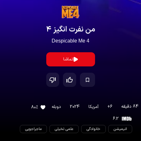
من نفرت انگیز ۴
Despicable Me 4
تماشا
84
دقیقه
6
+
آمریکا
2024
دوبله
80
%
6.2
انیمیشن
خانوادگی
علمی تخیلی
ماجراجویی