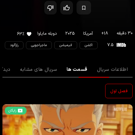
30
دقیقه
18
+
آمریکا
2025
دوبله مایاوا
63
%
7.5
اکشن
انیمیشن
ماجراجویی
رازآلود
اطلاعات سریال
قسمت ها
سریال های مشابه
دیدگا
فصل اول
رایگان