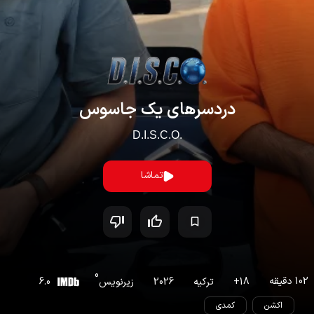
دردسرهای یک جاسوس
D.I.S.C.O.
تماشا
0
102
دقیقه
18
+
ترکیه
2026
زیرنویس
6.0
اکشن
کمدی