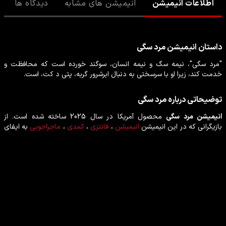
اطلاعات انیمیشن
انیمیشن های مشابه
دیدگاه ها
داستان
انیمیشن
مرد سگی
"مرد سگی"، نیمه سگ و نیمه انسان، سوگند خورده است که محافظت و
خدمت کند، زیرا او با سرسختی به دنبال ابرشرور گربه، پتی د کت، است.
توضیحاتی درباره
مرد سگی
انیمیشن
مرد سگی
محصول
آمریکا
در سال
2025
ساخته شده است. از
بازیگرانی که در این
انیمیشن
انیمیشن
،
فانتزی
،
کمدی
،
ماجراجویی
به ایفای
نقش پرداخته‌اند می‌توان
پیت دیویدسون
،
پاپی لیو
،
لیل رل هاوری
،
آیلا
فیشر
،
ریکی جرویز
را نام برد.
بازیگران انیمیشن مرد سگی
پیت دیویدسون
پاپی لیو
بازیگر
بازیگر