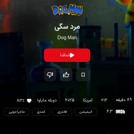
مرد سگی
Dog Man
تماشا
89
دقیقه
12
+
آمریکا
2025
دوبله مایاوا
83
%
6.3
انیمیشن
فانتزی
کمدی
ماجراجویی